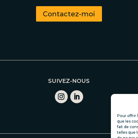
Contactez-moi
SUIVEZ-NOUS
Pour offrir
que les coo
fait de con
telles que 
de ne pas c