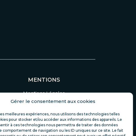
MENTIONS
Mentions Légales
Gérer le consentement aux cookies
Protection des données
 les meilleures expériences, nous utilisons des technologies telles
kies pour stocker et/ou accéder aux informations des appareils. Le
sentir à ces technologies nous permettra de traiter des données
le comportement de navigation ou les ID uniques sur ce site. Le fait
onsentir ou de retirer son consentement peut avoir un effet négatif